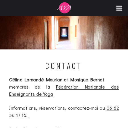
Aller
ATELIER YOGA AYAMA
au
contenu
principal
CONTACT
Céline Lamandé Mourlan et Monique Bernet
membres de la
F
édération
N
ationale des
E
nseignants de
Y
oga
Informations, réservations, contactez-moi au
06 82
58 17 15.